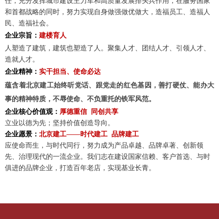
任，充分发挥城市建设主力军和高质量发展排头兵作用，在服务国家
和首都战略的同时，努力实现自身做强做优做大，造福员工、造福人
集团新
民、造福社会。
企业宗旨：
建楼育人
行业前
人塑造了建筑，建筑也塑造了人。聚集人才、团结人才、引领人才、
政策法
造就人才。
企业精神：
实干担当、使命必达
蕴含着北京建工始终听党话、跟党走的红色基因，善打硬仗、能办大
事的精神特质，不辱使命、不负重托的铁军风范。
支部简
企业核心价值观：
厚德重信 同创共享
立业以德为先；坚持价值创造导向。
支部活
企业愿景：
北京建工——时代建工 品牌建工
应使命而生，与时代同行，努力成为产品卓越、品牌卓著、创新领
先、治理现代的一流企业。我们志在建设国家信赖、客户首选、与时
俱进的品牌企业，打造百年老店，实现基业长青。
建筑工
市政工