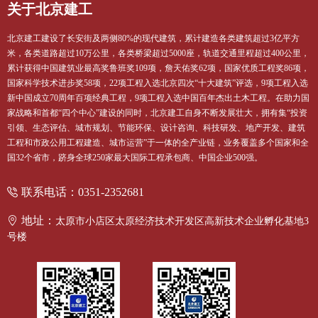
关于北京建工
集团区
北京建工建设了长安街及两侧80%的现代建筑，累计建造各类建筑超过3亿平方
米，各类道路超过10万公里，各类桥梁超过5000座，轨道交通里程超过400公里，
山西区
累计获得中国建筑业最高奖鲁班奖109项，詹天佑奖62项，国家优质工程奖86项，
国家科学技术进步奖58项，22项工程入选北京四次“十大建筑”评选，9项工程入选
新中国成立70周年百项经典工程，9项工程入选中国百年杰出土木工程。在助力国
家战略和首都“四个中心”建设的同时，北京建工自身不断发展壮大，拥有集“投资
人才理
引领、生态评估、城市规划、节能环保、设计咨询、科技研发、地产开发、建筑
工程和市政公用工程建造、城市运营”于一体的全产业链，业务覆盖多个国家和全
职位空
国32个省市，跻身全球250家最大国际工程承包商、中国企业500强。
联系电话：0351-2352681
文化理
地址：
太原市小店区太原经济技术开发区高新技术企业孵化基地3
号楼
工会活
共青团
公益活